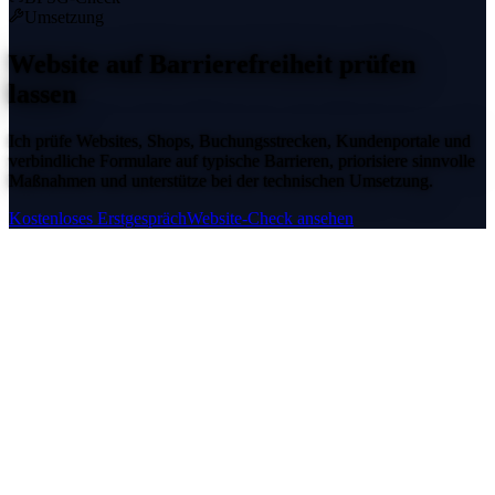
Umsetzung
Website auf
Barrierefreiheit
prüfen
lassen
Ich prüfe Websites, Shops, Buchungsstrecken, Kundenportale und
verbindliche Formulare auf typische Barrieren, priorisiere sinnvolle
Maßnahmen und unterstütze bei der technischen Umsetzung.
Kostenloses Erstgespräch
Website-Check ansehen
Online-Shop mit Warenkorb und Checkout