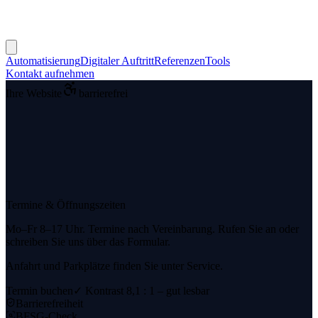
Automatisierung
Digitaler Auftritt
Referenzen
Tools
Kontakt aufnehmen
Ihre Website
barrierefrei
Termine & Öffnungszeiten
Mo–Fr 8–17 Uhr. Termine nach Vereinbarung. Rufen Sie an oder
schreiben Sie uns über das Formular.
Anfahrt und Parkplätze finden Sie unter Service.
Termin buchen
✓ Kontrast 8,1 : 1 – gut lesbar
Barrierefreiheit
BFSG-Check