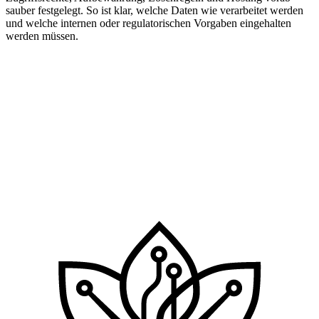
sauber festgelegt. So ist klar, welche Daten wie verarbeitet werden
und welche internen oder regulatorischen Vorgaben eingehalten
werden müssen.
Rechnungseingang konkret prüfen?
Beschreiben Sie Volumen, Dokumenttypen und Zielsysteme.
Vertrauliche Belege sollten erst im abgestimmten Projektkontext
verarbeitet werden.
Kostenloses Erstgespräch
Unverbindlich & kostenlos. Antwort in der Regel innerhalb von
zwei Werktagen.