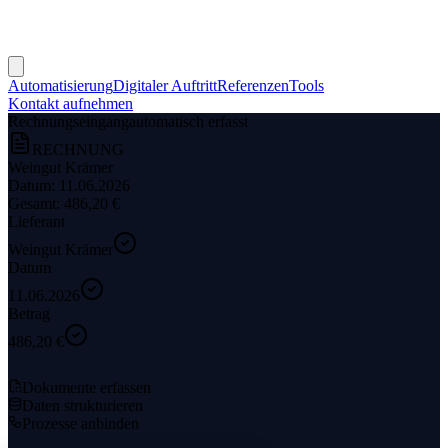
Automatisierung
Digitaler Auftritt
Referenzen
Tools
Kontakt aufnehmen
Rechnungseingang
automatisch erfasst
RECHNUNG
Weingut Krämer
Datum: 11.06.2026
Gesamt: 486,20 €
Lieferant
Weingut Krämer
Datum
11.06.2026
Betrag
486,20 €
An Buchhaltung übergeben
Dokumente erfassen
Daten strukturieren
Prozesse anbinden